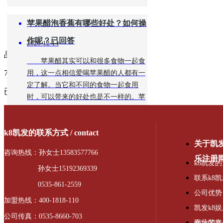
苹果醋泡香蕉有哪些好处？如何操
作呢？已回答
2020-12-14
品牌认证
苹果醋其实可以和很多食物一起食
705
天
用，这一点相信爱喝苹果醋的人都有一
定了解。当它和不同的食物一起食用
已认证
时，可以带来的好处也是不一样的。苹
果醋泡香蕉听起来...
k8凯发的联系方式 / contact
关于凯发
咨询热线：孙女士13583577766
乐注册
k8凯发
孙女士15192369339
苹果醋可以治头皮屑吗？原因是什
联系k8
0535-861-2559
么？已回答
公司优势
2020-11-24
加盟热线：400-1818-110
凯发k8
苹果醋，也被称之为acv，是可以
公司传真：0535-8660-703
网址的文
企业荣誉