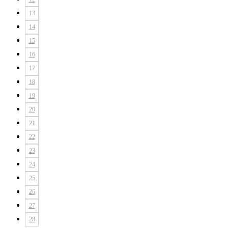
13
14
15
16
17
18
19
20
21
22
23
24
25
26
27
28