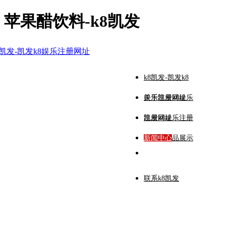
苹果醋饮料-k8凯发
8凯发-凯发k8娱乐注册网址
k8凯发-凯发k8
娱乐注册网址
关于凯发k8娱乐
注册网址
凯发k8娱乐注册
网址的产品展示
新闻中心
联系k8凯发