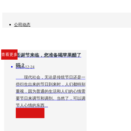
公司动态
行业新闻
查看更多
查看更多
查看更多
查看更多
圣诞节来临，您准备喝苹果醋了
吗？
2020-12-24
现代社会，无论是传统节日还是一
些衍生出来的节日到来时，人们都特别
重视，因为普通的生活和人们的心情需
要节日来调节和调剂。当然了，可以调
节人心情的东西...