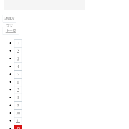
k8凯发
首页
上一页
1
2
3
4
5
6
7
8
9
10
11
12