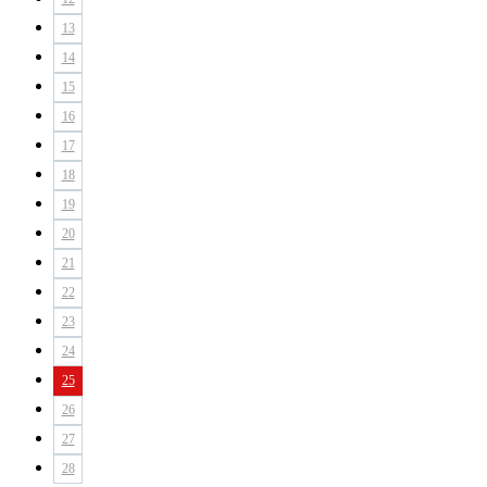
13
14
15
16
17
18
19
20
21
22
23
24
25
26
27
28