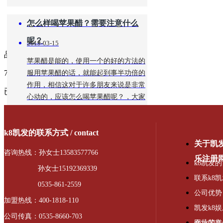
怎么样喝苹果醋？需要注意什么
呢？
2019-03-15
品牌认证
苹果醋是能的，使用一个的好的方法的
705
天
服用苹果醋的话，就能起到事半功倍的
作用，相信这对于许多朋友来说是非常
已认证
心动的，应该怎么喝苹果醋呢？，大家
一起来学习一下...
k8凯发的联系方式 / contact
关于凯发
咨询热线：孙女士13583577766
乐注册
k8凯发
孙女士15192369339
好喝的山楂果汁怎么做？
联系k8
0535-861-2559
公司优势
2019-03-13
加盟热线：400-1818-110
凯发k8
现在市面上山楂汁越来越多，山楂汁也
公司传真：0535-8660-703
网址的文
企业荣誉