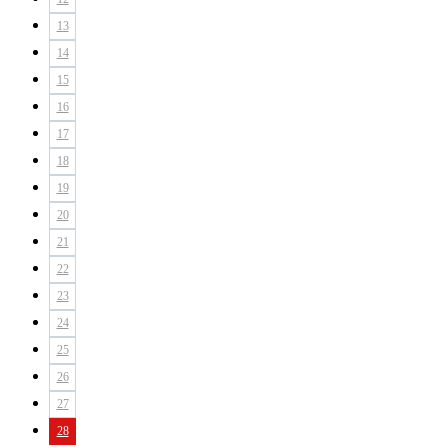
13
14
15
16
17
18
19
20
21
22
23
24
25
26
27
28