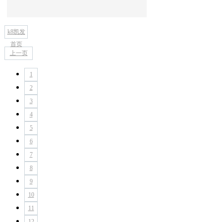
k8凯发
首页
上一页
1
2
3
4
5
6
7
8
9
10
11
12