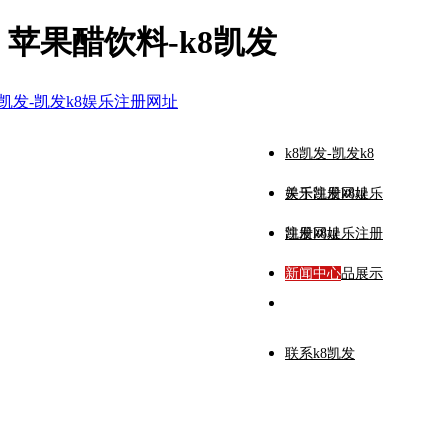
苹果醋饮料-k8凯发
8凯发-凯发k8娱乐注册网址
k8凯发-凯发k8
娱乐注册网址
关于凯发k8娱乐
注册网址
凯发k8娱乐注册
网址的产品展示
新闻中心
联系k8凯发