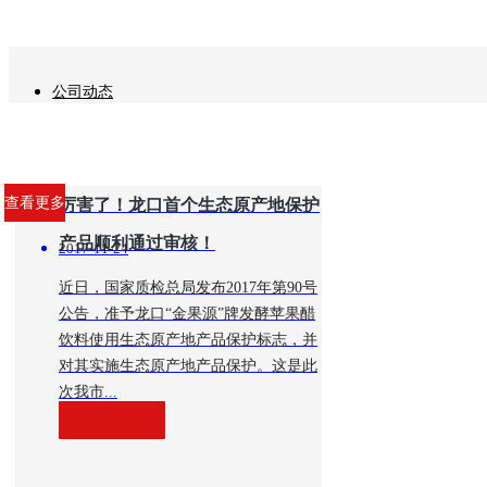
公司动态
行业新闻
查看更多
查看更多
查看更多
查看更多
厉害了！龙口首个生态原产地保护
产品顺利通过审核！
2017-11-24
近日，国家质检总局发布2017年第90号
公告，准予龙口“金果源”牌发酵苹果醋
饮料使用生态原产地产品保护标志，并
对其实施生态原产地产品保护。这是此
次我市...