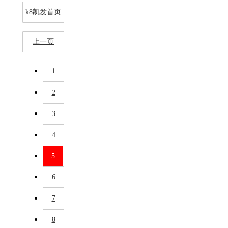
k8凯发首页
上一页
1
2
3
4
5
6
7
8