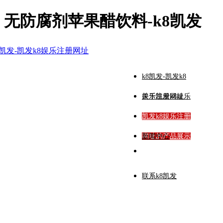
无防腐剂苹果醋饮料-k8凯发
8凯发-凯发k8娱乐注册网址
k8凯发-凯发k8
娱乐注册网址
关于凯发k8娱乐
注册网址
凯发k8娱乐注册
网址的产品展示
新闻中心
联系k8凯发