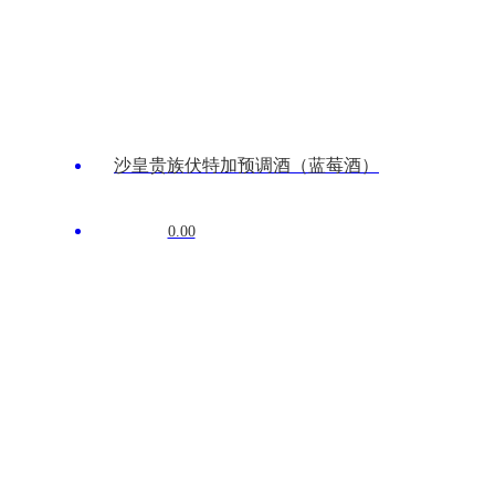
沙皇贵族伏特加预调酒（蓝莓酒）
...
0.00