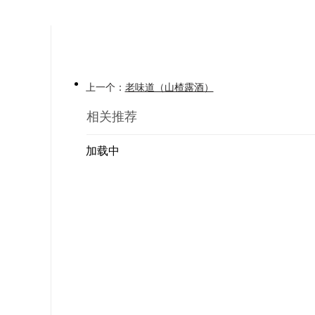
上一个：
老味道（山楂露酒）
相关推荐
加载中