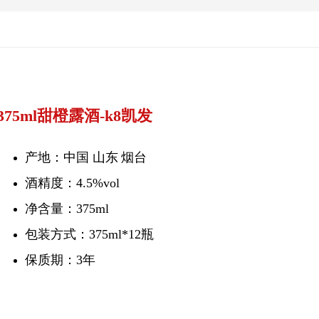
375ml甜橙露酒-k8凯发
产地：中国
山东
烟台
酒精度：4.5%vol
净含量：375ml
包装方式：375ml*12瓶
保质期：3年