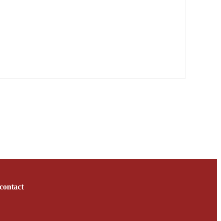
ontact