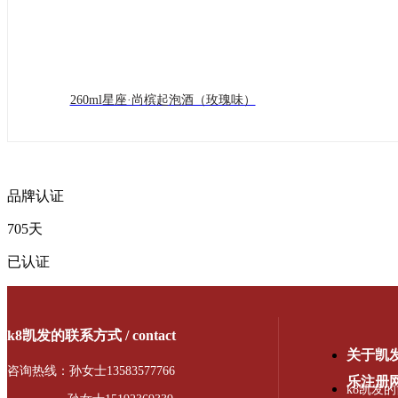
260ml星座·尚槟起泡酒（玫瑰味）
品牌认证
705
天
已认证
k8凯发的联系方式 / contact
关于凯发
咨询热线：孙女士13583577766
乐注册
k8凯发