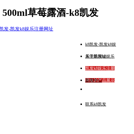
500ml草莓露酒-k8凯发
8凯发-凯发k8娱乐注册网址
k8凯发-凯发k8娱
乐注册网址
关于凯发k8娱乐
注册网址
凯发k8娱乐注册
网址的产品展示
新闻中心
联系k8凯发