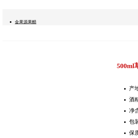
金果源果醋
咪兔·阿布
金果源果汁
果酒
500m
产
酒精
净含
包装
保