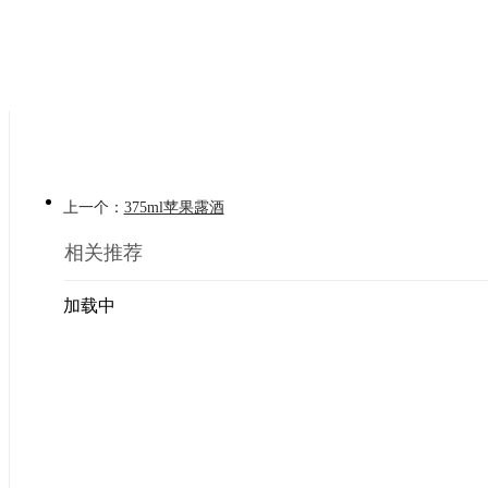
上一个：
375ml苹果露酒
相关推荐
加载中