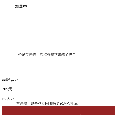
加载中
些酸，但却能够快速整理人体肠道之中的废物沉积。
3、苹果醋加蜂蜜可瘦身
苹果醋是一种生果醋，它富含有很多的酸性物质，具有加快人
快速排出体外，然后起到瘦身的效果。
4、苹果醋加蜂蜜可驱斑
苹果醋与蜂蜜都是天然的美容佳品，它们能够为皮肤供给足够
以上就是
k8凯发-凯发k8娱乐注册网址
加蜂蜜的效果了，希望
圣诞节来临，您准备喝苹果醋了吗？
https://www.jgysw.com/article-item-52.html
品牌认证
705
天
已认证
苹果醋可以备孕期间喝吗？它怎么拌蔬
菜呢？已回答