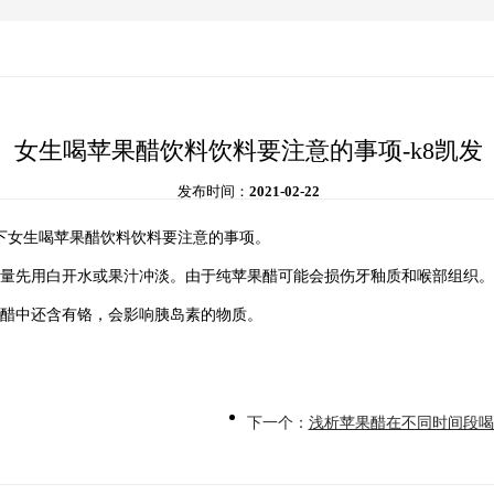
女生喝苹果醋饮料饮料要注意的事项-k8凯发
发布时间：
2021-02-22
女生喝苹果醋饮料饮料要注意的事项。
浏览次数：
182
量先用白开水或果汁冲淡。由于纯苹果醋可能会损伤牙釉质和喉部组织。
醋中还含有铬，会影响胰岛素的物质。
降低：对于缺钾和骨质疏松者，应谨慎食用。
下一个：
浅析苹果醋在不同时间段喝
过多的胃酸，长期饮用苹果醋，会导致反酸，烧心，胃灼烧。
的混合物是一种杀菌剂，倒入嘴里漱口不只可以除去牙齿上的菌斑，还可