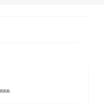
的好处
以防止口臭。用少许小苏打和苹果醋洗净头发，可防