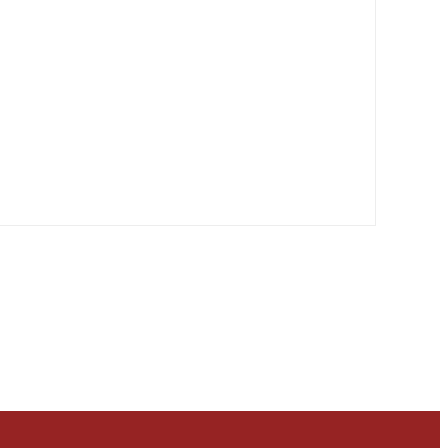
劳。
也不妨来杯苹果醋，效果很好哦，提神同时还
进代谢功能恢复，从而消除疲劳。