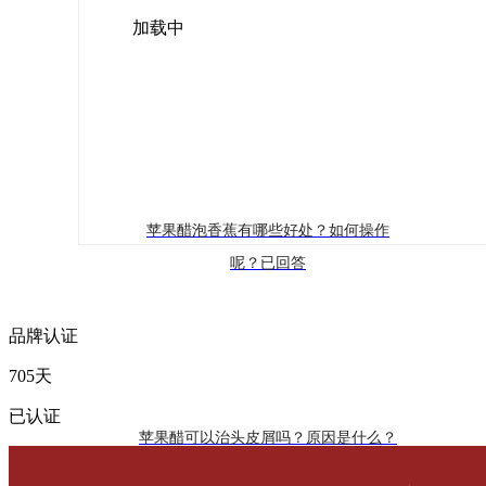
2
、消除疲劳：午后、熬夜后或运动后喝很好
加载中
苹果醋中所含的丰富有机酸，可以促进人体内
下午
2
点左右的时间，是很容易疲劳的一个时
不像咖啡那样伤身。
经过长时间劳动和剧烈运动后，人体内会产生
苹果醋泡香蕉有哪些好处？如何操作
呢？已回答
品牌认证
705
天
已认证
苹果醋可以治头皮屑吗？原因是什么？
已回答