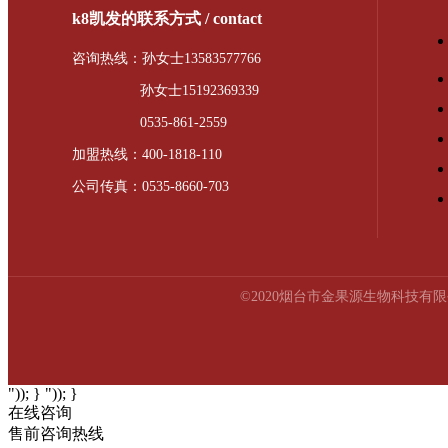
k8凯发的联系方式 / contact
咨询热线：孙女士13583577766
孙女士15192369339
0535-861-2559
易感冒喝苹果醋好吗？苹果醋怎么喝好
加盟热线：400-1818-110
喝呢？已回答
公司传真：0535-8660-703
©2020
烟台市金果源生物科技有限
如何挑选真正的发酵型苹果醋？苹果醋
和苹果醋饮料有什么区别？已回答
")); } ")); }
在线咨询
售前咨询热线