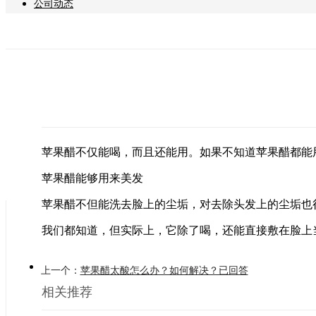
公司动态
行业新闻
苹果醋不仅能喝，而且还能用。如果不知道苹果醋都能
苹果醋能够用来美发
苹果醋不但能洗去脸上的尘垢，对去除头发上的尘垢也
我们都知道，但实际上，它除了喝，还能直接敷在脸上
紧肌肤，让肌肤看起来又白又嫩。
上一个：
以肌肤的白皙为容的女星斯嘉丽·约翰逊就曾强力引荐
苹果醋太酸怎么办？如何解决？已回答
而，用苹果醋来洗脸也已经越来越流行了。
相关推荐
具有弱化维生素c和维生素c破坏酶的用途，促进新陈代