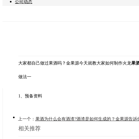
公司动态
行业新闻
大家都自己做过果酒吗？金果源今天就教大家如何制作火龙
果
做法一
1、预备资料
火龙果600克，冰糖250克，江米酒600克。
上一个：
果酒为什么会有酒渣?酒渣是如何生成的？金果源告诉
2、制造过程
相关推荐
（1）将火龙果洗净，彻底晒干后，去皮，再切成小块。